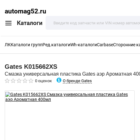
automag52.ru
Каталоги
ЛК
Каталоги групп
Ред.каталоги
Wh-каталоги
Carbase
Сторонние к
Gates
K015662XS
Смазка универсальная пластика Gates аэр Ароматная 4
О бренде Gates
0 оценок