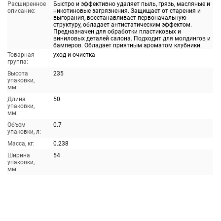
Расширенное
Быстро и эффективно удаляет пыль, грязь, масляные и
описание:
никотиновые загрязнения. Защищает от старения и
выгорания, восстанавливает первоначальную
структуру, обладает антистатическим эффектом.
Предназначен для обработки пластиковых и
виниловых деталей салона. Подходит для молдингов и
бамперов. Обладает приятным ароматом клубники.
Товарная
уход и очистка
группа:
Высота
235
упаковки,
мм:
Длина
50
упаковки,
мм:
Объем
0.7
упаковки, л:
Масса, кг:
0.238
Ширина
54
упаковки,
мм: