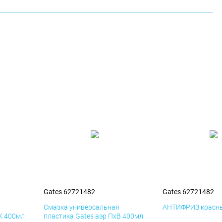
Gates 62721482
Gates 62721482
я
Смазка универсальная
АНТИФРИЗ красны
К 400мл
пластика Gates аэр ПхВ 400мл