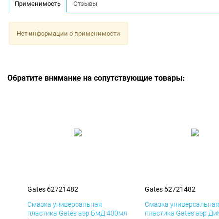
Применимость
Отзывы
Нет информации о применимости
Обратите внимание на сопутствующие товары:
Gates 62721482
Gates 62721482
Смазка универсальная
Смазка универсальна
пластика Gates аэр БмД 400мл
пластика Gates аэр Ди