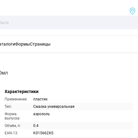
аталоги
Формы
Страницы
00мл
Характеристики
Применение:
пластик
Тип:
Смазка универсальная
Форма
аэрозоль
выпуска:
Объём, л:
0.4
EAN-13:
K015662XS