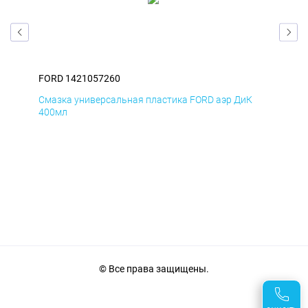
FORD 1421057260
FOR
Д
Смазка универсальная пластика FORD аэр ДиК
Сма
400мл
40
© Все права защищены.