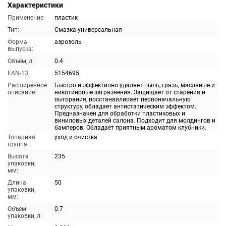
Характеристики
Применение:
пластик
Тип:
Смазка универсальная
Форма
аэрозоль
выпуска:
Объём, л:
0.4
EAN-13:
5154695
Расширенное
Быстро и эффективно удаляет пыль, грязь, масляные и
описание:
никотиновые загрязнения. Защищает от старения и
выгорания, восстанавливает первоначальную
структуру, обладает антистатическим эффектом.
Предназначен для обработки пластиковых и
виниловых деталей салона. Подходит для молдингов и
бамперов. Обладает приятным ароматом клубники.
Товарная
уход и очистка
группа:
Высота
235
упаковки,
мм:
Длина
50
упаковки,
мм:
Объем
0.7
упаковки, л: