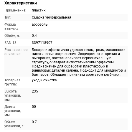
Характеристики
Применение:
пластик
Тип:
Смазка универсальная
Форма
аэрозоль
выпуска:
Объём, л:
0.4
EAN-13:
3397118907
Расширенное
Быстро и эффективно удаляет пыль, грязь, масляные и
описание:
никотиновые загрязнения. Защищает от старения и
выгорания, восстанавливает первоначальную
структуру, обладает антистатическим эффектом.
Предназначен для обработки пластиковых и
виниловых деталей салона. Подходит для молдингов и
бамперов. Обладает приятным ароматом клубники.
Товарная
уход и очистка
группа:
Высота
235
упаковки,
мм:
Длина
50
упаковки,
мм:
Объем
0.7
упаковки, л: