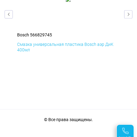
Bosch 566829745
Bos
Д
Смазка универсальная пластика Bosch аэр ДиК
Сма
400мл
40
© Все права защищены.